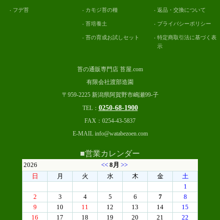
フデ苔
カモジ苔の種
返品・交換について
苔培養土
プライバシーポリシー
苔の育成お試しセット
特定商取引法に基づく表
示
苔の通販専門店 苔屋.com
有限会社渡部造園
〒959-2225 新潟県阿賀野市嶋瀬99-子
0250-68-1900
TEL：
FAX：0254-43-5837
E-MAIL info@watabezoen.com
■営業カレンダー