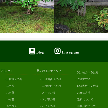
Blog
Instagram
苔[コケ]
苔の種 [コケノタネ]
買い物カゴを見る
三種混合の苔
三種混合 苔の種
ご注文方法
スギ苔
二種混合 苔の種
FAX専用注文用紙
スナ苔
スギ苔の種
お支払方法
ハイ苔
スナ苔の種
送料について
カモジ苔
ハイ苔の種
お届けについて