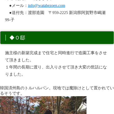
●メール：
info@watabezoen.com
●送付先：渡部造園 〒959-2225 新潟県阿賀野市嶋瀬
99-子
◆Ｏ邸
施主様の新築完成まで住宅と同時進行で造園工事をさせ
て頂きました。
１年間の長期に渡り、出入りさせて頂き大変の世話にな
りました。
韓国済州島のトルハルバン。現地では魔除けとして置かれてい
るそうです。